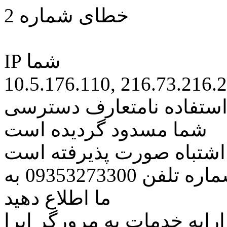
خطای شماره 2
IP شما
10.5.176.110, 216.73.216.
 استفاده نامتعارف دسترسی
شما مسدود گردیده است
ه اشتباه صورت پذیرفته است
مراتب این مسئله را از طریق شماره تلفن 09353273300 به
ما اطلاع دهید
رایه خدمات به مرورگر اپرا